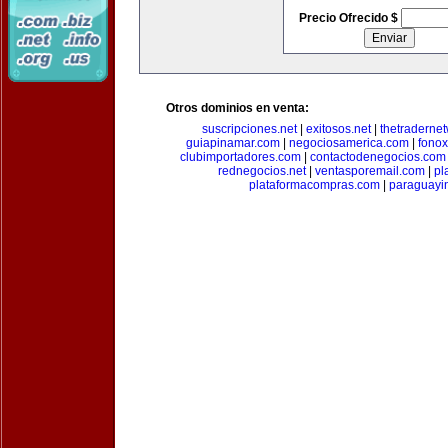
Precio Ofrecido $
Otros dominios en venta:
suscripciones.net
|
exitosos.net
|
thetraderne
guiapinamar.com
|
negociosamerica.com
|
fonox
clubimportadores.com
|
contactodenegocios.com
rednegocios.net
|
ventasporemail.com
|
pl
plataformacompras.com
|
paraguayi