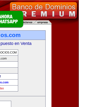
ios.com
 puesto en Venta
OCIOS.COM
s.com
!
os.com
tas