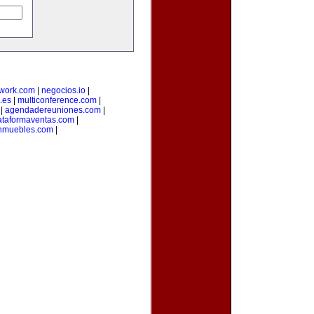
twork.com
|
negocios.io
|
.es
|
multiconference.com
|
|
agendadereuniones.com
|
ataformaventas.com
|
nmuebles.com
|