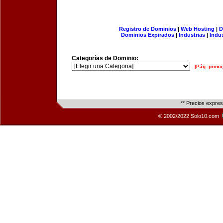
Registro de Dominios
|
Web Hosting
|
D
Dominios Expirados
|
Industrias
|
Indu
Categorías de Dominio:
[Pág. princi
** Precios expre
© 2002/2022 Solo10.com