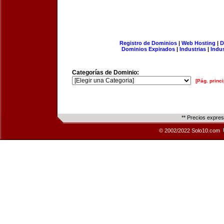
Registro de Dominios
|
Web Hosting
|
D
Dominios Expirados
|
Industrias
|
Indu
Categorías de Dominio:
[Pág. princi
** Precios expre
© 2002/2022 Solo10.com