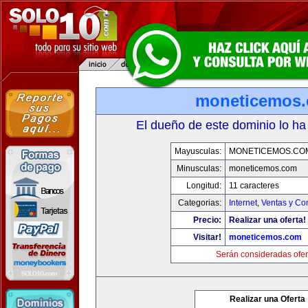
moneticemos
El dueño de este dominio lo ha
Mayusculas:
MONETICEMOS.CO
Minusculas:
moneticemos.com
Longitud:
11 caracteres
Categorias:
Internet
,
Ventas y Co
Precio:
Realizar una oferta!
Visitar!
moneticemos.com
Serán consideradas ofer
Realizar una Oferta