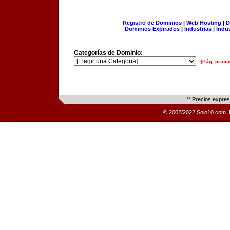
Registro de Dominios
|
Web Hosting
|
D
Dominios Expirados
|
Industrias
|
Indu
Categorías de Dominio:
[Pág. princi
** Precios expre
© 2002/2022 Solo10.com