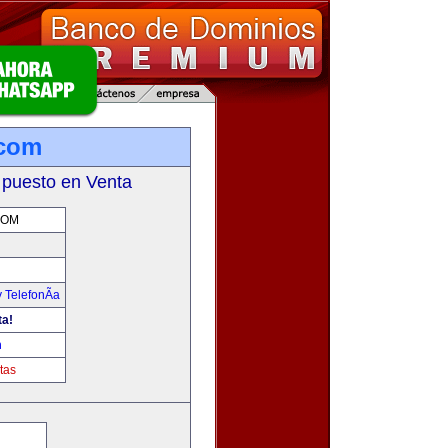
.com
 puesto en Venta
COM
 TelefonÃ­a
ta!
m
tas