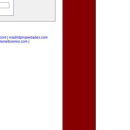
.com
|
madridpropiedades.com
moneticemos.com
|