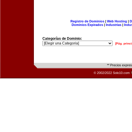
Registro de Dominios
|
Web Hosting
|
D
Dominios Expirados
|
Industrias
|
Indu
Categorías de Dominio:
[Pág. princi
** Precios expre
© 2002/2022 Solo10.com