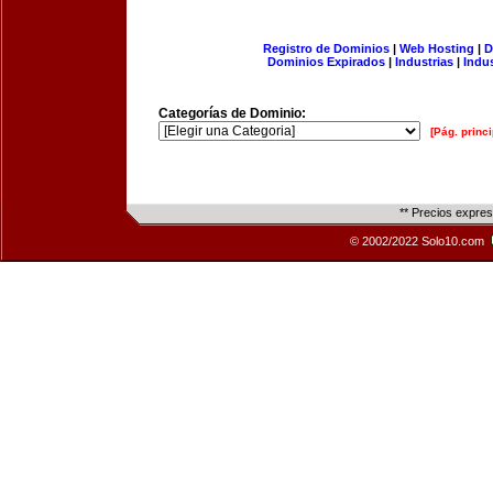
Registro de Dominios
|
Web Hosting
|
D
Dominios Expirados
|
Industrias
|
Indu
Categorías de Dominio:
[Pág. princi
** Precios expre
© 2002/2022 Solo10.com