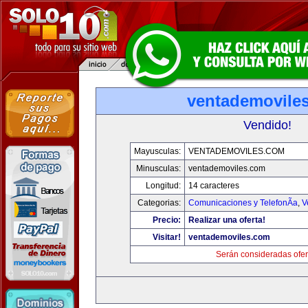
ventademovile
Vendido!
Mayusculas:
VENTADEMOVILES.COM
Minusculas:
ventademoviles.com
Longitud:
14 caracteres
Categorias:
Comunicaciones y TelefonÃ­a
,
V
Precio:
Realizar una oferta!
Visitar!
ventademoviles.com
Serán consideradas ofer