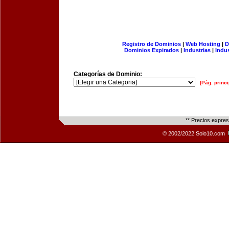
Registro de Dominios
|
Web Hosting
|
D
Dominios Expirados
|
Industrias
|
Indu
Categorías de Dominio:
[Pág. princi
** Precios expre
© 2002/2022 Solo10.com