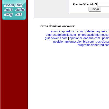
Precio Ofrecido $
Otros dominios en venta:
anunciospuertorico.com
|
cafedemaquina.c
empresadefamilia.com
|
empresasdeinternet.c
guiadewebs.com
|
opinionciudadana.com
|
posi
posicionamientocolombia.com
|
posicion
programacionenred.co