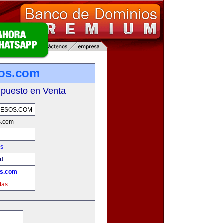
sos.com
 puesto en Venta
UESOS.COM
s.com
as
a!
os.com
tas