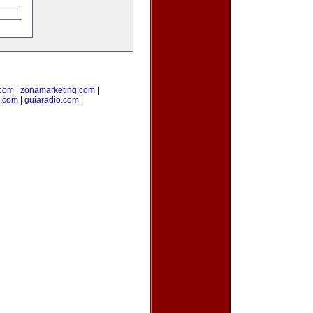
.com
|
zonamarketing.com
|
a.com
|
guiaradio.com
|