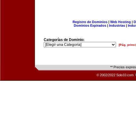
Registro de Dominios
|
Web Hosting
|
D
Dominios Expirados
|
Industrias
|
Indu
Categorías de Dominio:
[Pág. princi
** Precios expre
© 2002/2022 Solo10.com