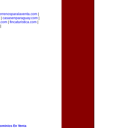
errenosparalaventa.com
|
|
casasenparaguay.com
|
s.com
|
fincaturistica.com
|
|
ominios En Venta