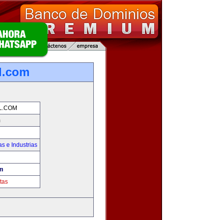
l.com
L.COM
m
s e Industrias
om
tas