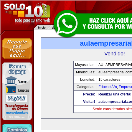
aulaempresaria
Vendido!
Mayusculas:
AULAEMPRESARIA
Minusculas:
aulaempresarial.co
Longitud:
15 caracteres
Categorias:
EducaciÃ³n
,
Empresa
Precio:
Realizar una oferta!
Visitar!
aulaempresarial.c
Serán consideradas ofer