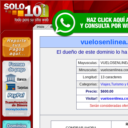
vuelosenlinea
El dueño de este dominio lo ha
Mayusculas:
VUELOSENLINE
Minusculas:
vuelosenlinea.c
Longitud:
13 caracteres
Categorias:
Viajes,Turismo y
Precio:
$600.00
Visitar!
vuelosenlinea.c
Serán consideradas ofer
R