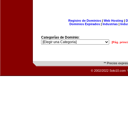
Registro de Dominios
|
Web Hosting
|
D
Dominios Expirados
|
Industrias
|
Indu
Categorías de Dominio:
[Pág. princi
** Precios expre
© 2002/2022 Solo10.com