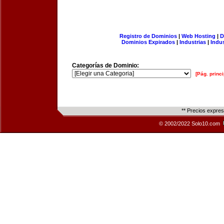
Registro de Dominios
|
Web Hosting
|
D
Dominios Expirados
|
Industrias
|
Indu
Categorías de Dominio:
[Pág. princi
** Precios expre
© 2002/2022 Solo10.com