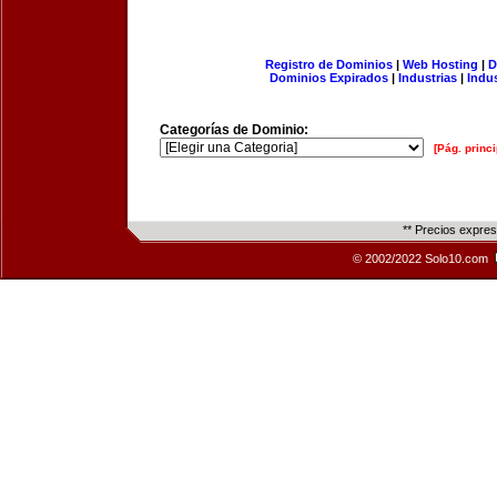
Registro de Dominios
|
Web Hosting
|
D
Dominios Expirados
|
Industrias
|
Indu
Categorías de Dominio:
[Pág. princi
** Precios expre
© 2002/2022 Solo10.com