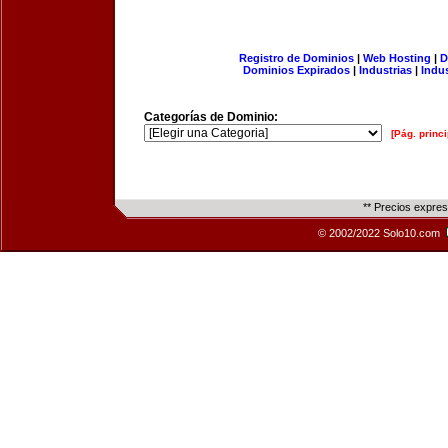
Registro de Dominios
|
Web Hosting
|
D
Dominios Expirados
|
Industrias
|
Indu
Categorías de Dominio:
[Pág. princi
** Precios expre
© 2002/2022 Solo10.com