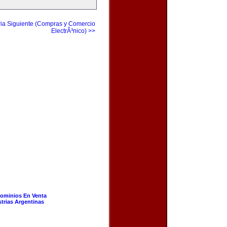
ia Siguiente (Compras y Comercio
ElectrÃ³nico) >>
ominios En Venta
strias Argentinas