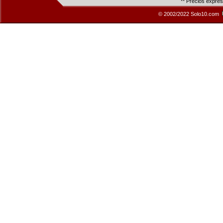
** Precios expre
© 2002/2022 Solo10.com