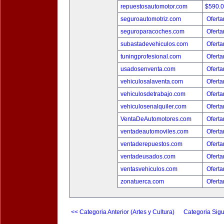
repuestosautomotor.com
$590.
seguroautomotriz.com
Oferta
seguroparacoches.com
Oferta
subastadevehiculos.com
Oferta
tuningprofesional.com
Oferta
usadosenventa.com
Oferta
vehiculosalaventa.com
Oferta
vehiculosdetrabajo.com
Oferta
vehiculosenalquiler.com
Oferta
VentaDeAutomotores.com
Oferta
ventadeautomoviles.com
Oferta
ventaderepuestos.com
Oferta
ventadeusados.com
Oferta
ventasvehiculos.com
Oferta
zonatuerca.com
Oferta
<< Categoria Anterior (Artes y Cultura)
Categoria Sigu